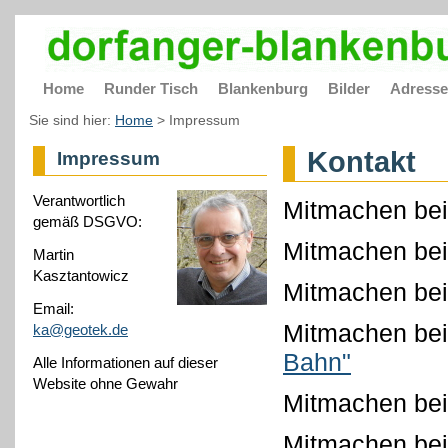
Home
Runder Tisch
Blankenburg
Bilder
Adress
Sie sind hier:
Home
>
Impressum
Kontakt
Impressum
Verantwortlich
Mitmachen b
gemäß DSGVO:
Mitmachen bei
Martin
Kasztantowicz
Mitmachen bei
Email:
Mitmachen bei
ka@geotek.de
Bahn"
Alle Informationen auf dieser
Website ohne Gewahr
Mitmachen bei
Mitmachen b