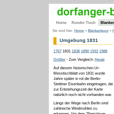
Home
Runder Tisch
Blanke
Sie sind hier:
Home
>
Blankenburg
>
Umgebung 1831
1767
1831
1836
1890
1932
1986
Größer
- Zum Vergleich:
Heute
Auf diesem historischen Ur-
Messtischblatt von 1831 wurde
Jahre später in rot die Berlin-
Stettiner Eisenbahn eingetragen, die
zur Entstehungszeit der Karte
natürlich noch nicht vorhanden war.
Längs der Wege nach Berlin sind
zahlreiche Windmühlen zu
erkennen. Vor dem "Prenzlauer