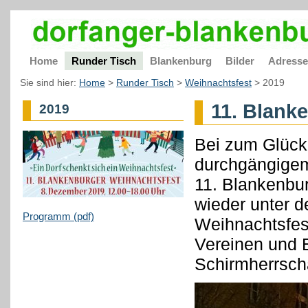
Home
Runder Tisch
Blankenburg
Bilder
Adress
Sie sind hier:
Home
>
Runder Tisch
>
Weihnachtsfest
>
2019
11. Blank
2019
Bei zum Glück 
durchgängigem 
11. Blankenbu
wieder unter d
Programm (pdf)
Weihnachtsfest"
Vereinen und E
Schirmherrsch