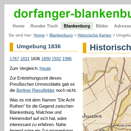
Home
Runder Tisch
Blankenburg
Bilder
Adress
Sie sind hier:
Home
>
Blankenburg
>
Historische Karten
>
Umgebu
Historisc
Umgebung 1836
1767
1831
1836
1890
1932
1986
Zum Vergleich:
Heute
Zur Entstehungszeit dieses
Preußischen Urmessblatts gab es
die
Berliner Rieselfelder
noch nicht.
Was es mit dem Namen "Die Acht
Ruthen" für die Gegend zwischen
Blankenburg, Malchow und
Heinersdorf auf sich hat, wäre
interessant zu erfahren. Nahe
liegend wäre ein Zusammenhang