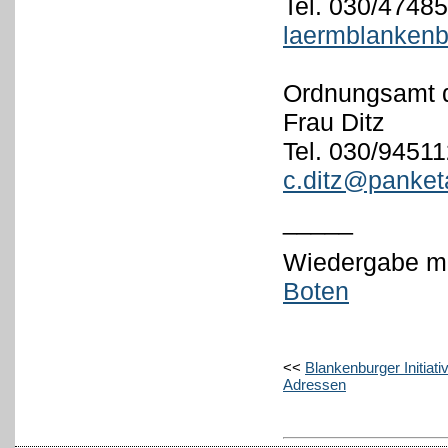
Tel. 030/4748
laermblanken
Ordnungsamt 
Frau Ditz
Tel. 030/9451
c.ditz@panket
_____
Wiedergabe mi
Boten
<<
Blankenburger Initiati
Adressen