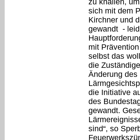
zu knallen, um
sich mit dem P
Kirchner und 
gewandt - leid
Hauptforderung
mit Prävention
selbst das wol
die Zuständig
Änderung des 
Lärmgesichtspu
die Initiative
des Bundestag
gewandt. Gesetz
Lärmereignisse
sind“, so Sper
Feuerwerkszün