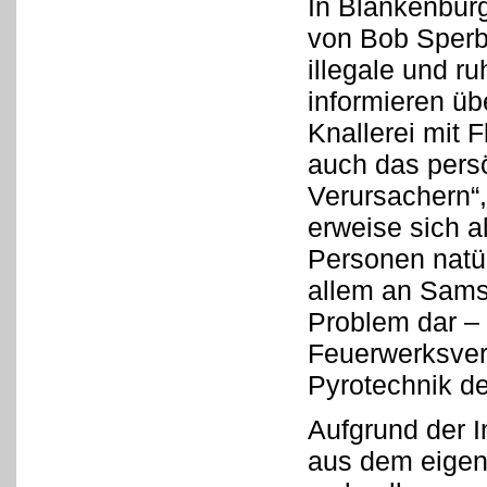
In Blankenburg 
von Bob Sperbe
illegale und r
informieren ü
Knallerei mit 
auch das pers
Verursachern“
erweise sich a
Personen natür
allem an Sams
Problem dar – b
Feuerwerksvera
Pyrotechnik de
Aufgrund der I
aus dem eigene