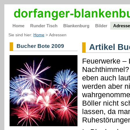
Home
Runder Tisch
Blankenburg
Bilder
Adress
Sie sind hier:
Home
>
Adressen
Artikel B
Bucher Bote 2009
Feuerwerke – 
Nachthimmel? 
eben auch lau
werden aber ni
wahrgenommen.
Böller nicht s
lassen, da man
Ruhestörunge